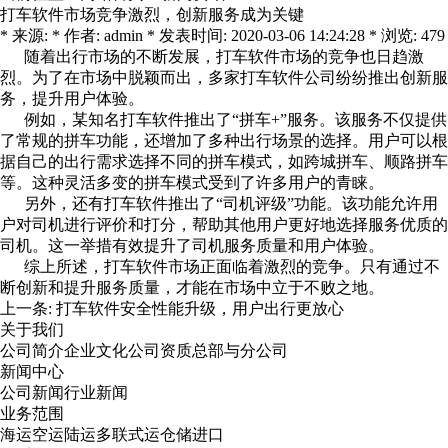
打车软件市场竞争激烈，创新服务成为关键
* 来源: * 作者: admin * 发表时间: 2020-03-06 14:24:28 * 浏览: 479
随着出行市场的不断发展，打车软件市场的竞争也日趋激
烈。为了在市场中脱颖而出，多家打车软件公司纷纷推出创新服
务，提升用户体验。
例如，某知名打车软件推出了“拼车+”服务。该服务不仅提供
了常规的拼车功能，还增加了多种出行场景的选择。用户可以根
据自己的出行需求选择不同的拼车模式，如跨城拼车、顺路拼车
等。这种灵活多变的拼车模式受到了许多用户的青睐。
另外，还有打车软件推出了“司机评级”功能。该功能允许用
户对司机进行评价和打分，帮助其他用户更好地选择服务优质的
司机。这一举措有效提升了司机服务质量和用户体验。
综上所述，打车软件市场正面临着激烈的竞争。只有通过不
断创新和提升服务质量，才能在市场中立于不败之地。
上一条:
打车软件安全性能升级，用户出行更放心
关于我们
公司简介
企业文化
公司资质
总部与分公司
新闻中心
公司新闻
行业新闻
业务范围
海运
空运
陆运
多联式运
仓储
进口